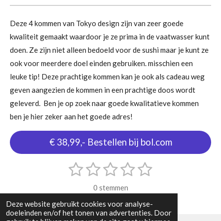
Deze 4 kommen van Tokyo design zijn van zeer goede
kwaliteit gemaakt waardoor je ze prima in de vaatwasser kunt
doen. Ze zijn niet alleen bedoeld voor de sushi maar je kunt ze
ook voor meerdere doel einden gebruiken. misschien een
leuke tip! Deze prachtige kommen kan je ook als cadeau weg
geven aangezien de kommen in een prachtige doos wordt
geleverd. Ben je op zoek naar goede kwalitatieve kommen
ben je hier zeker aan het goede adres!
€ 38,99,- Bestellen bij bol.com
1
2
3
4
5
S
R
t
s
s
s
s
s
a
e
0 stemmen
m
t
t
t
t
t
t
m
Deze website gebruikt cookies voor analyse-
i
e
e
e
e
e
e
doeleinden en/of het tonen van advertenties. Door
n
n