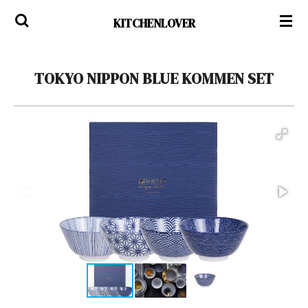
Ga
KITCHENLOVER
direct
naar
de
TOKYO NIPPON BLUE KOMMEN SET
hoofdinhoud