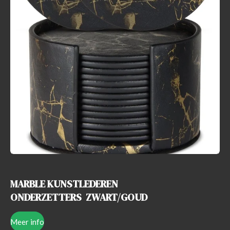
r
e
n
MARBLE KUNSTLEDEREN
ONDERZETTERS
ZWART/GOUD
Meer info