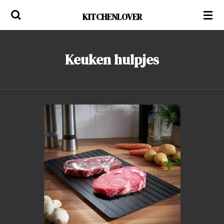
Ga
KITCHENLOVER
direct
naar
de
Keuken hulpjes
hoofdinhoud