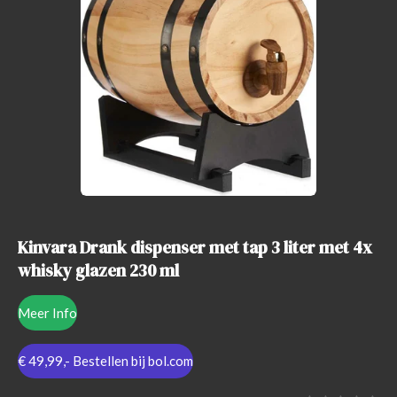
:
5
s
t
e
r
r
e
n
Kinvara Drank dispenser met tap 3 liter met 4x
whisky glazen 230 ml
Meer Info
€ 49,99,- Bestellen bij bol.com