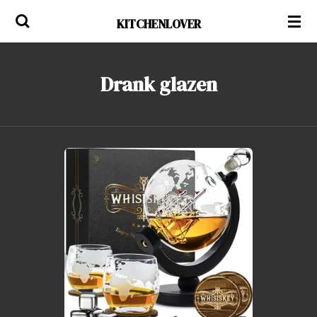
Ga
KITCHENLOVER
direct
naar
de
Drank glazen
hoofdinhoud