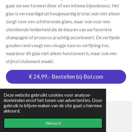
gaat om een formeel diner of een intieme bijeenkomst. Het
glas is vervaardigd uit hoogwaardig kristal, wat niet alleen
zorgt voor een schitterende glans, maar ook voor een
uitstekende helderheid die de kleuren van uw favoriete
champagne of prosecco prachtig accentueert. De verfijnde
gouden rand voegt een vleugje luxe en verfijning toe,
waardoor dit glas niet alleen functioneel is, maar ook een
stijlvol statement maakt.
€ 24,99,- Bestellen bij Bol.com
Deze website gebruikt cookies voor analyse-
doeleinden en/of het tonen van advertenties. Door
gebruik te blijven maken van de site gaat u hiermee
akkoord.
© 2024 - 2026 kitchenlover
Akkoord