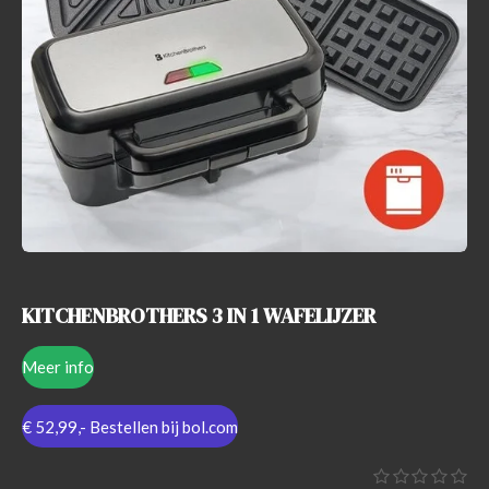
e
r
r
e
n
KITCHENBROTHERS 3 IN 1 WAFELIJZER
Meer info
€ 52,99,- Bestellen bij bol.com
S
1
2
3
4
5
R