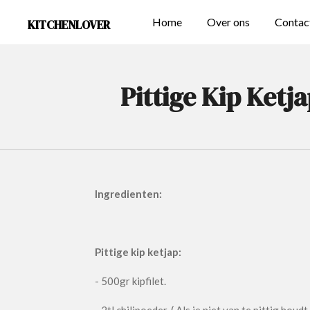
Ga
Home
Over ons
Contac
KITCHENLOVER
direct
naar
de
Pittige Kip Ketj
hoofdinhoud
Ingredienten:
Pittige kip ketjap:
- 500gr kipfilet.
- 2tl chilipoeder. ( Als je niet van te pittig houdt.