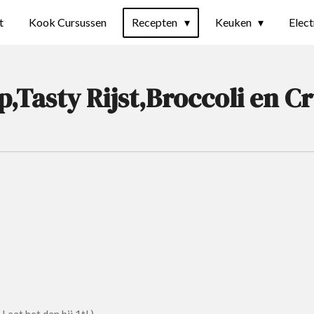
t
Kook Cursussen
Recepten
Keuken
Elec
ap,Tasty Rijst,Broccoli en 
 Laat het dan bij 1tl.)