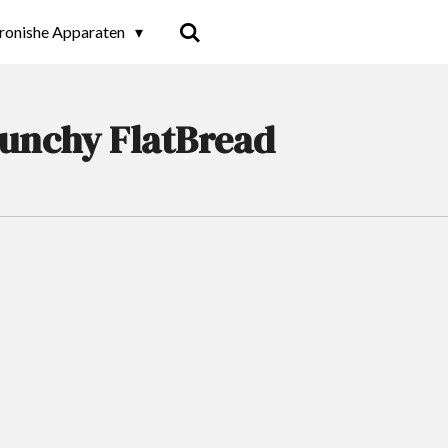
tronishe Apparaten
Crunchy FlatBread