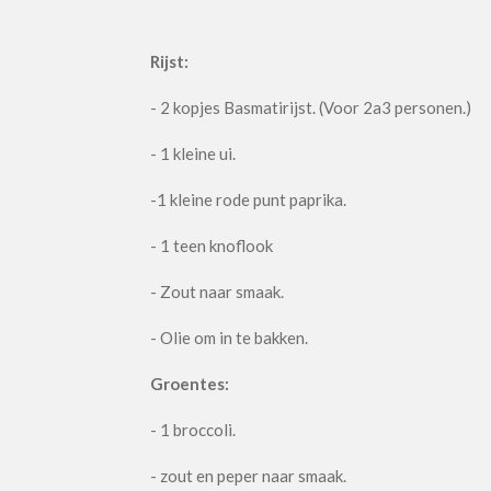
Rijst:
- 2 kopjes Basmatirijst. (Voor 2a3 personen.)
- 1 kleine ui.
-1 kleine rode punt paprika.
- 1 teen knoflook
- Zout naar smaak.
- Olie om in te bakken.
Groentes:
- 1 broccoli.
- zout en peper naar smaak.