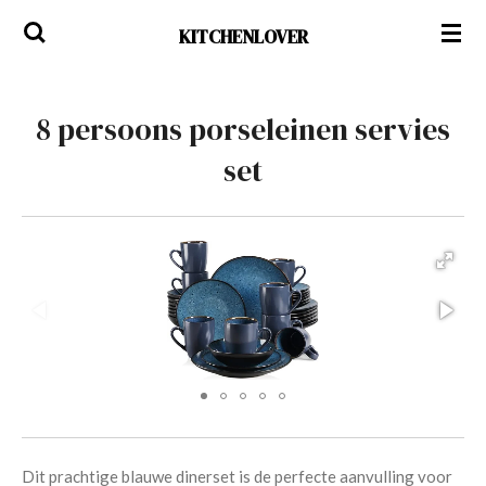
Ga
KITCHENLOVER
direct
naar
de
8 persoons porseleinen servies
hoofdinhoud
set
Dit prachtige blauwe dinerset is de perfecte aanvulling voor