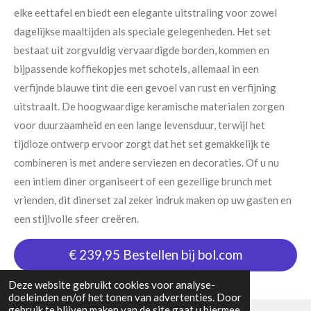
elke eettafel en biedt een elegante uitstraling voor zowel
dagelijkse maaltijden als speciale gelegenheden. Het set
bestaat uit zorgvuldig vervaardigde borden, kommen en
bijpassende koffiekopjes met schotels, allemaal in een
verfijnde blauwe tint die een gevoel van rust en verfijning
uitstraalt. De hoogwaardige keramische materialen zorgen
voor duurzaamheid en een lange levensduur, terwijl het
tijdloze ontwerp ervoor zorgt dat het set gemakkelijk te
combineren is met andere serviezen en decoraties. Of u nu
een intiem diner organiseert of een gezellige brunch met
vrienden, dit dinerset zal zeker indruk maken op uw gasten en
een stijlvolle sfeer creëren.
€ 239,95 Bestellen bij bol.com
Deze website gebruikt cookies voor analyse-
doeleinden en/of het tonen van advertenties. Door
gebruik te blijven maken van de site gaat u hiermee