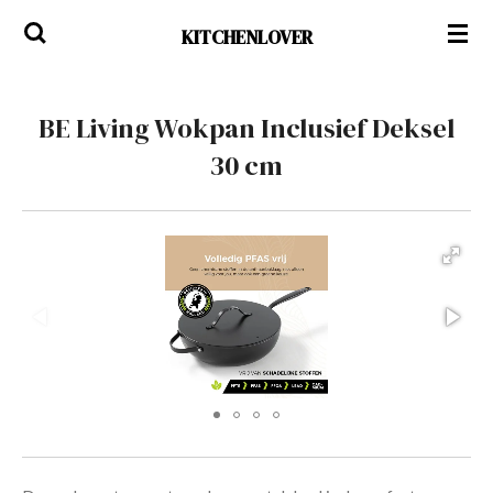
Ga
KITCHENLOVER
direct
naar
de
BE Living Wokpan Inclusief Deksel
hoofdinhoud
30 cm