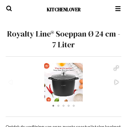
Ga
KITCHENLOVER
direct
naar
de
Royalty Line® Soeppan Ø 24 cm -
hoofdinhoud
7 Liter
Ontdek de verfijning van onze zwarte roestvrijstalen kookpot