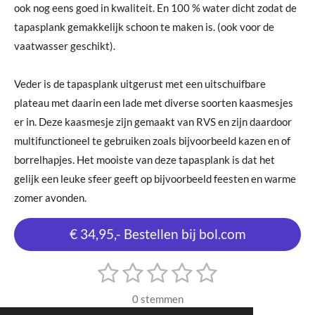
ook nog eens goed in kwaliteit. En 100 % water dicht zodat de
tapasplank gemakkelijk schoon te maken is. (ook voor de
vaatwasser geschikt).
Veder is de tapasplank uitgerust met een uitschuifbare
plateau met daarin een lade met diverse soorten kaasmesjes
er in. Deze kaasmesje zijn gemaakt van RVS en zijn daardoor
multifunctioneel te gebruiken zoals bijvoorbeeld kazen en of
borrelhapjes. Het mooiste van deze tapasplank is dat het
gelijk een leuke sfeer geeft op bijvoorbeeld feesten en warme
zomer avonden.
€ 34,95,- Bestellen bij bol.com
1
2
3
4
5
S
R
t
s
s
s
s
s
a
e
0 stemmen
m
t