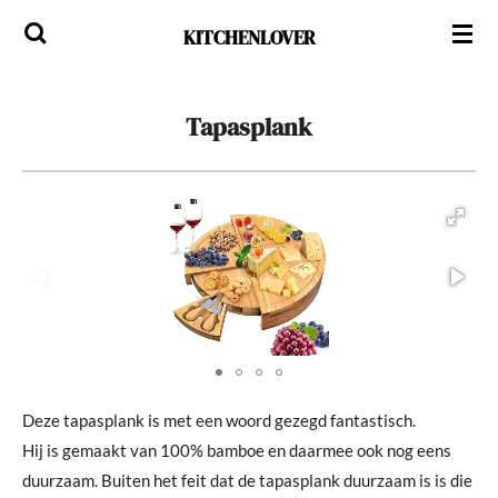
Ga
KITCHENLOVER
direct
naar
de
Tapasplank
hoofdinhoud
Deze tapasplank is met een woord gezegd fantastisch.
Hij is gemaakt van 100% bamboe en daarmee ook nog eens
duurzaam. Buiten het feit dat de tapasplank duurzaam is is die