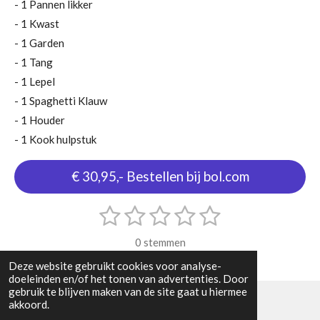
- 1 Pannen likker
- 1 Kwast
- 1 Garden
- 1 Tang
- 1 Lepel
- 1 Spaghetti Klauw
- 1 Houder
- 1 Kook hulpstuk
€ 30,95,- Bestellen bij bol.com
1
2
3
4
5
S
R
t
s
s
s
s
s
a
e
0 stemmen
m
t
t
t
t
t
t
m
Deze website gebruikt cookies voor analyse-
i
e
e
e
e
e
e
doeleinden en/of het tonen van advertenties. Door
n
n
gebruik te blijven maken van de site gaat u hiermee
r
r
r
r
r
akkoord.
g
© 2024 - 2026 kitchenlover