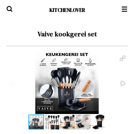
Ga
KITCHENLOVER
direct
naar
de
Vaive kookgerei set
hoofdinhoud