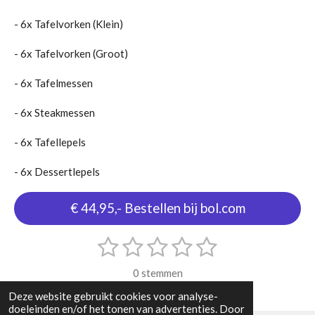
- 6x Tafelvorken (Klein)
- 6x Tafelvorken (Groot)
- 6x Tafelmessen
- 6x Steakmessen
- 6x Tafellepels
- 6x Dessertlepels
€ 44,95,- Bestellen bij bol.com
1
2
3
4
5
S
R
t
s
s
s
s
s
a
e
0 stemmen
m
t
t
t
t
t
t
m
Deze website gebruikt cookies voor analyse-
i
e
e
e
e
e
e
doeleinden en/of het tonen van advertenties. Door