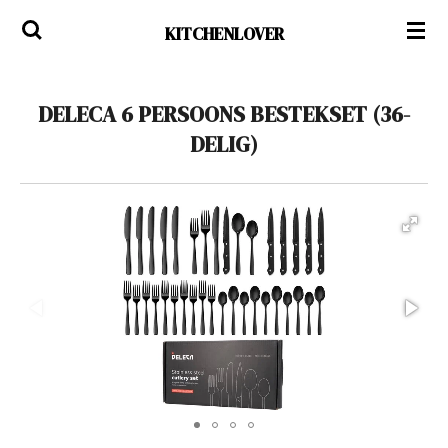
Ga
KITCHENLOVER
direct
naar
de
DELECA 6 PERSOONS BESTEKSET (36-
hoofdinhoud
DELIG)