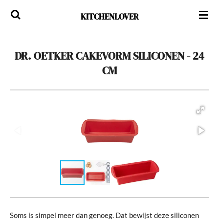
Ga
KITCHENLOVER
direct
naar
de
DR. OETKER CAKEVORM SILICONEN - 24
hoofdinhoud
CM
Soms is simpel meer dan genoeg. Dat bewijst deze siliconen