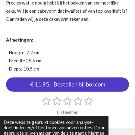
Precies wat je nodig hebt bij het bakken van een heerlijke
cake. Wil je een cakevorm dat kwalitatief van top kwaliteit is?
Dan raden wij je deze cakevorm zeker aan!
Afmetingen:
- Hoogte: 7,2 cm
- Breedte 25,5 cm
- Diepte 10,5 cm
€ 11,95,- Bestellen bij bol.com
1
2
3
4
5
S
R
t
s
s
s
s
s
a
e
0 stemmen
m
t
t
t
t
t
t
m
Deze website gebruikt cookies voor analyse-
i
e
e
e
e
e
e
doeleinden en/of het tonen van advertenties. Door
n
n
gebruik te blijven maken van de site gaat u hiermee