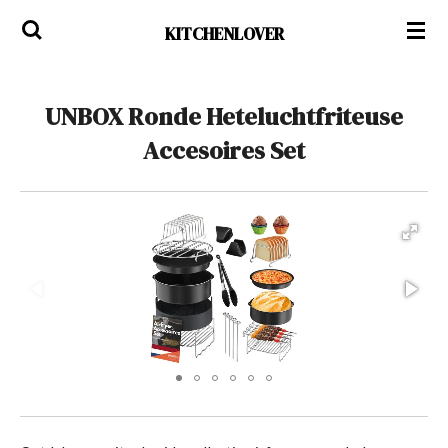
Ga
KITCHENLOVER
direct
naar
de
UNBOX Ronde Heteluchtfriteuse
hoofdinhoud
Accesoires Set