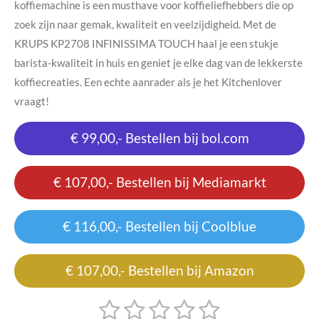
koffiemachine is een musthave voor koffieliefhebbers die op
zoek zijn naar gemak, kwaliteit en veelzijdigheid. Met de
KRUPS KP2708 INFINISSIMA TOUCH haal je een stukje
barista-kwaliteit in huis en geniet je elke dag van de lekkerste
koffiecreaties. Een echte aanrader als je het Kitchenlover
vraagt!
€ 99,00,- Bestellen bij bol.com
€ 107,00,- Bestellen bij Mediamarkt
€ 116,00,- Bestellen bij Coolblue
€ 107,00,- Bestellen bij Amazon
1
2
3
4
5
S
R
t