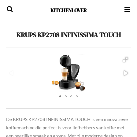
Ga
KITCHENLOVER
direct
naar
de
KRUPS KP2708 INFINISSIMA TOUCH
hoofdinhoud
De KRUPS KP2708 INFINISSIMA TOUCH is een innovatieve
koffiemachine die perfect is voor liefhebbers van koffie met
een heerlijke smaak en aroma. Met zijn moderne design en