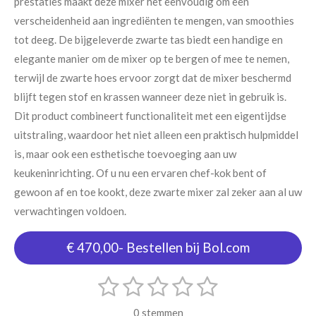
prestaties maakt deze mixer het eenvoudig om een
verscheidenheid aan ingrediënten te mengen, van smoothies
tot deeg. De bijgeleverde zwarte tas biedt een handige en
elegante manier om de mixer op te bergen of mee te nemen,
terwijl de zwarte hoes ervoor zorgt dat de mixer beschermd
blijft tegen stof en krassen wanneer deze niet in gebruik is.
Dit product combineert functionaliteit met een eigentijdse
uitstraling, waardoor het niet alleen een praktisch hulpmiddel
is, maar ook een esthetische toevoeging aan uw
keukeninrichting. Of u nu een ervaren chef-kok bent of
gewoon af en toe kookt, deze zwarte mixer zal zeker aan al uw
verwachtingen voldoen.
€ 470,00- Bestellen bij Bol.com
1
2
3
4
5
S
R
t
s
s
s
s
s
a
e
0 stemmen