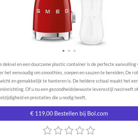
deksel en een duurzame plastic container is de perfecte aanvulling v
er het eenvoudig om smoothies, soepen en sauzen te bereiden. De rob
gewicht en gemakkelijk te hanteren is. De heldere schaal maakt het ee
ninrichting. Of u nu een gezondheidsbewuste levensstijl nastreeft o
lzijdigheid en prestaties die u nodig heeft.
€ 119,00 Bestellen bij Bol.com
1
2
3
4
5
S
t