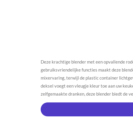
Deze krachtige blender met een opvallende rode 
gebruiksvriendelijke functies maakt deze blend
mixervaring, terwijl de plastic container licht
deksel voegt een vleugje kleur toe aan uw keuke
zelfgemaakte dranken, deze blender biedt de vee
R
a