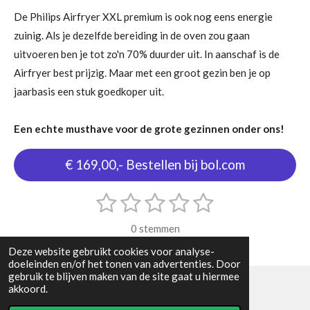
De Philips Airfryer XXL premium is ook nog eens energie
zuinig. Als je dezelfde bereiding in de oven zou gaan
uitvoeren ben je tot zo'n 70% duurder uit. In aanschaf is de
Airfryer best prijzig. Maar met een groot gezin ben je op
jaarbasis een stuk goedkoper uit.
Een echte musthave voor de grote gezinnen onder ons!
€ 169,00,- Bestellen bij bol.com
1
2
3
4
5
S
R
t
s
s
s
s
s
a
e
0 stemmen
m
t
t
t
t
t
t
m
Deze website gebruikt cookies voor analyse-
i
e
e
e
e
e
e
doeleinden en/of het tonen van advertenties. Door
n
n
gebruik te blijven maken van de site gaat u hiermee
r
r
r
r
r
akkoord.
g
© 2024 - 2026 kitchenlover